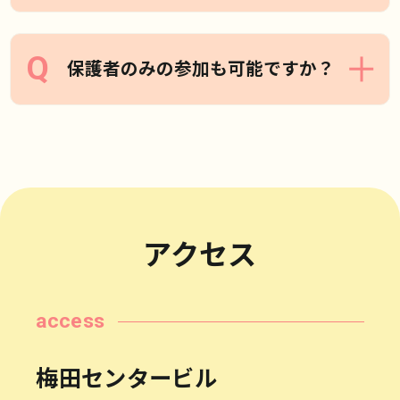
ムよりお手続きください(入力時間は約1分
です)。なお、お申込み状況により当日受付
を行う場合もございますが、混雑時は事前
はい、問題ございません。このような相談
保護者のみの参加も可能ですか？
予約の方を優先してご案内することがあり
会が初めてという方も多く、どなたでもご
ますので、あらかじめご了承ください。
参加いただけます。スタッフや各相談ブー
スで丁寧にサポートいたしますのでご安心
はい、可能です。保護者様のみで参加され
ください。
る方も多数いらっしゃいます。
また生徒の方のみのご参加も歓迎しており
ます。あわせて、学校の先生方や関係者の
アクセス
方のご来場もお待ちしております。
access
梅田センタービル