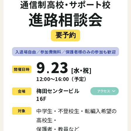
通信制高校・サポート校
進路相談会
要予約
入退場自由／参加費無料／保護者様のみの参加も歓迎
9
23
.
[水・祝]
開催日時
12:00〜16:00（予定）
梅田センタービル
会場
アクセス
16F
中学生・不登校生・転編入希望の
対象
高校生・
保護者・教員など