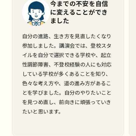
進路の選択肢が広が
り、
参加して本当に
良かったです！
り
学校相談ブースでは熱心にこちらの質
タ
問に答えていただき、インターネット
立
などの情報だけでは分からなかった内
応
容や学校の雰囲気なども知ることがで
、
きました。
こ
またそれぞれの学校の特色を知ること
と
で、全日制との違いや通信制・サポー
き
ト校の理解がとても深まりました。近
日中に気になった学校を見学に行こう
と思います。