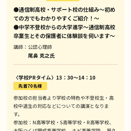
●通信制高校・サポート校の仕組み
～初め
ての方でもわかりやすくご紹介！～
●中学不登校からの大学進学
～通信制高校
卒業生とその保護者に体験談を伺います～
講師：
公認心理師
尾鼻 克之氏
〈学校PRタイム〉13：30～14：10
先着70名様
参加校の担当者より学校の特色や不登校生・高
校中退生の対応などについての講演となりま
す。
参加校：N高等学校・S高等学校・R高等学校、
大阪つくば開成高等学校、 ナビ高等学院、 屋久