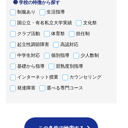
❸ 学校の特徴から探す
制服あり
生活指導
国公立・有名私立大学実績
文化祭
クラブ活動
体育祭
担任制
起立性調節障害
高認対応
中学生対応
個別指導
少人数制
基礎から指導
習熟度別指導
インターネット授業
カウンセリング
発達障害
選べる専門コース