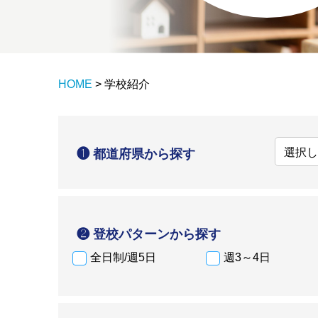
HOME
>
学校紹介
❶ 都道府県から探す
❷ 登校パターンから探す
全日制/週5日
週3～4日