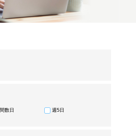
間数日
週5日