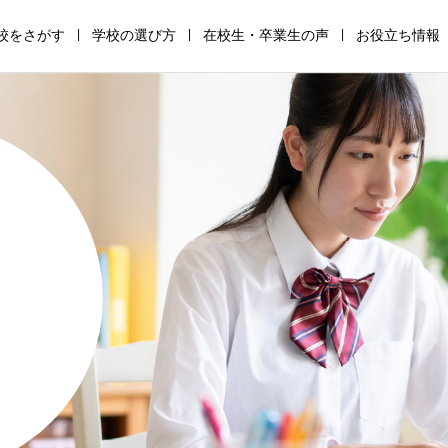
校をさがす
学校の選び方
在校生・卒業生の声
お役立ち情報
通
高
サ
全
助
保
信
等
ポ
寮
成
護
制
専
ー
制
金・
者
高
修
ト
高
支
の
校
学
校
校
援
た
の
校
の
の
金
め
仕
の
仕
仕
の
の
組
仕
組
組
仕
学
み
組
み
み
組
校
み
み
選
び