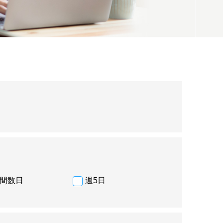
間数日
週5日