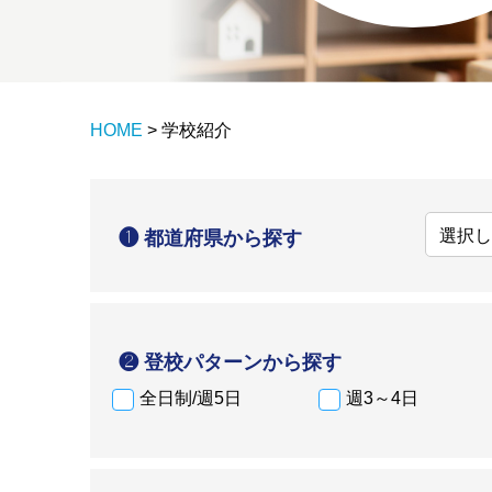
HOME
>
学校紹介
❶ 都道府県から探す
❷ 登校パターンから探す
全日制/週5日
週3～4日