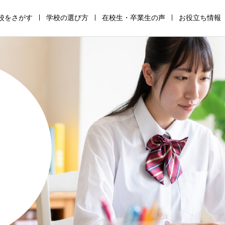
校をさがす
学校の選び方
在校生・卒業生の声
お役立ち情報
通
高
サ
全
助
保
信
等
ポ
寮
成
護
制
専
ー
制
金・
者
高
修
ト
高
支
の
校
学
校
校
援
た
の
校
の
の
金
め
仕
の
仕
仕
の
の
組
仕
組
組
仕
学
み
組
み
み
組
校
み
み
選
び