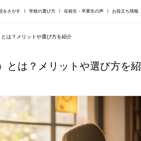
校をさがす
学校の選び方
在校生・卒業生の声
お役立ち情報
通
高
サ
全
助
保
）とは？メリットや選び方を紹介
信
等
ポ
寮
成
護
制
専
ー
制
金・
者
高
修
ト
高
支
の
）とは？メリットや選び方を紹
校
学
校
校
援
た
の
校
の
の
金
め
仕
の
仕
仕
の
の
組
仕
組
組
仕
学
み
組
み
み
組
校
み
み
選
び