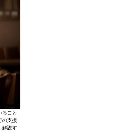
いること
での支援
も解説す