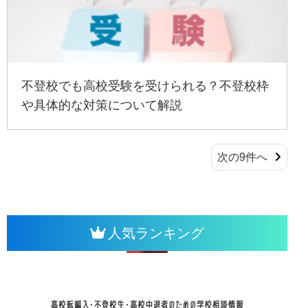
不登校でも高校受験を受けられる？不登校枠
や具体的な対策について解説
投
次の9件へ
稿
ナ
ビ
ゲ
人気ランキング
ー
シ
ョ
ン