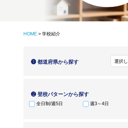
HOME
>
学校紹介
❶ 都道府県から探す
❷ 登校パターンから探す
全日制/週5日
週3～4日