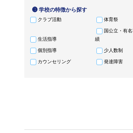
❸ 学校の特徴から探す
クラブ活動
体育祭
国公立・有名
生活指導
績
個別指導
少人数制
カウンセリング
発達障害