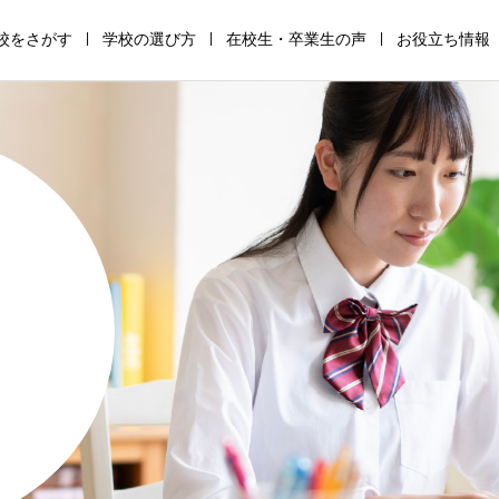
校をさがす
学校の選び方
在校生・卒業生の声
お役立ち情報
通
高
サ
全
助
保
信
等
ポ
寮
成
護
制
専
ー
制
金・
者
高
修
ト
高
支
の
校
学
校
校
援
た
の
校
の
の
金
め
仕
の
仕
仕
の
の
組
仕
組
組
仕
学
み
組
み
み
組
校
み
み
選
び