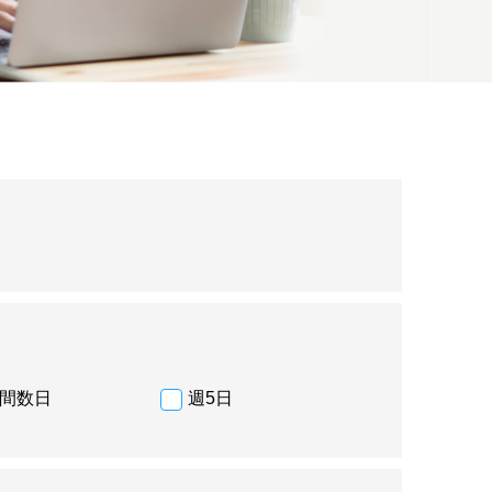
間数日
週5日