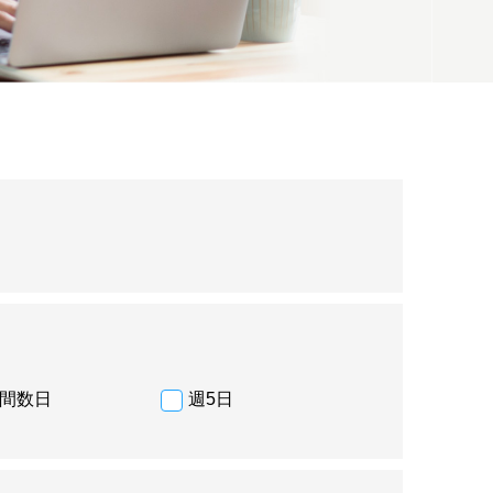
間数日
週5日