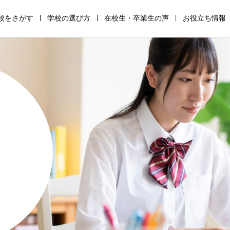
校をさがす
学校の選び方
在校生・卒業生の声
お役立ち情報
通
高
サ
全
助
保
信
等
ポ
寮
成
護
制
専
ー
制
金・
者
高
修
ト
高
支
の
校
学
校
校
援
た
の
校
の
の
金
め
仕
の
仕
仕
の
の
組
仕
組
組
仕
学
み
組
み
み
組
校
み
み
選
び