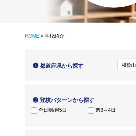
HOME
>
学校紹介
❶ 都道府県から探す
❷ 登校パターンから探す
全日制/週5日
週3～4日