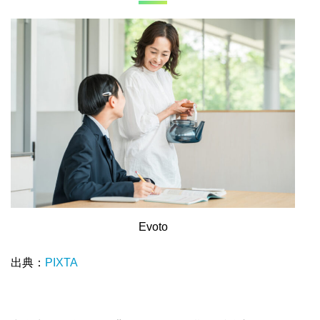
Evoto
出典：
PIXTA