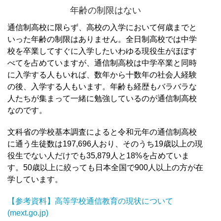
年齢の制限はない
通信制高校に限らず、高校の入学において何歳までと
いった年齢の制限はありません。
全日制高校では中学
校を卒業してすぐに入学したいわゆる現役生がほぼす
べてを占めていますが、通信制高校は中学卒業と同時
に入学する人もいれば、数年から十数年の社会人経験
の後、入学する人もいます。
年齢も経歴もバラバラな
人たちが集まって一緒に勉強しているのが通信制高校
なのです。
文科省の学校基本調査によると令和元年の通信制高校
に通う生徒数は197,696人おり、そのうち19歳以上の現
役生でない人だけでも35,879人と18%を占めていま
す。
50歳以上に絞っても日本全国で900人以上の方が在
学しています。
【参考資料】高等学校通信教育の現状について
(mext.go.jp)