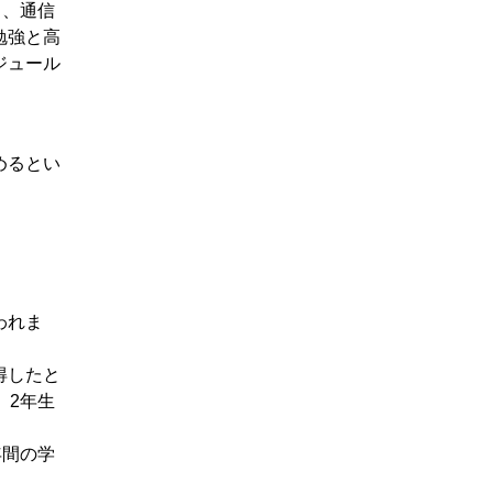
り、通信
勉強と高
ジュール
めるとい
。
われま
得したと
、2年生
年間の学