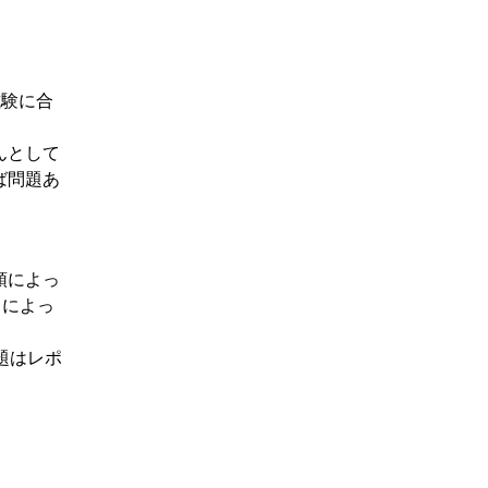
試験に合
んとして
ば問題あ
領によっ
目によっ
題はレポ