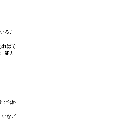
いる方
あればそ
管理能力
験で合格
しいなど