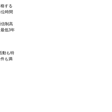
合格する
単位時間
通信制高
最低3年
活動も特
条件も満