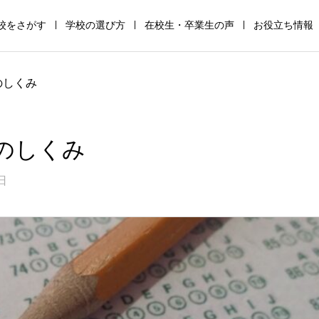
校をさがす
学校の選び方
在校生・卒業生の声
お役立ち情報
通
高
サ
全
助
保
のしくみ
信
等
ポ
寮
成
護
制
専
ー
制
金・
者
高
修
ト
高
支
の
のしくみ
校
学
校
校
援
た
日
の
校
の
の
金
め
仕
の
仕
仕
の
の
組
仕
組
組
仕
学
み
組
み
み
組
校
み
み
選
び