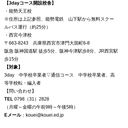
【3dayコース開設校舎】
・能勢天王校
※住所は上記参照、能勢電鉄 山下駅から無料スクー
ルバス運行（約25分）
・西宮今津校
〒663-8243 兵庫県西宮市津門大箇町6-8
阪急 阪神国道駅 徒歩5分、阪神今津駅歩8分、JR西宮駅
歩15分
【対象】
3day 中学校卒業者▽通信コース 中学校卒業者、高
等学校転・編入者
【問い合わせ】
TEL
0798（31）2828
（月曜～金曜の午前9時～午後5時）
Eメール
：kouei@kouei.ed.jp