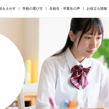
校をさがす
学校の選び方
在校生・卒業生の声
お役立ち情報
通
高
サ
全
助
保
信
等
ポ
寮
成
護
制
専
ー
制
金・
者
高
修
ト
高
支
の
校
学
校
校
援
た
の
校
の
の
金
め
仕
の
仕
仕
の
の
組
仕
組
組
仕
学
み
組
み
み
組
校
み
み
選
び