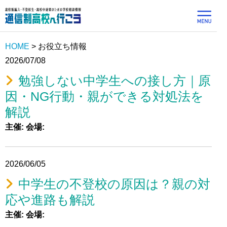
HOME
>
お役立ち情報
2026/07/08
勉強しない中学生への接し方｜原
因・NG行動・親ができる対処法を
解説
主催:
会場:
2026/06/05
中学生の不登校の原因は？親の対
応や進路も解説
主催:
会場: