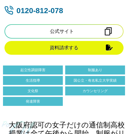
0120-812-078
公式サイト
資料請求する
起立性調節障害
制服あり
生活指導
国公立・有名私立大学実績
文化祭
カウンセリング
発達障害
大阪府認可の女子だけの通信制高校
授業は全て午後から開始、制服がリ