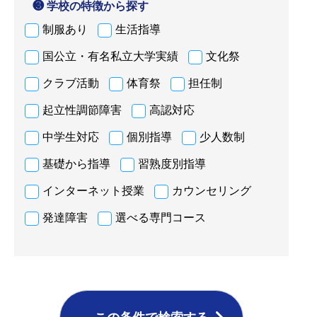
❸ 学校の特徴から探す
制服あり
生活指導
国公立・有名私立大学実績
文化祭
クラブ活動
体育祭
担任制
起立性調節障害
高認対応
中学生対応
個別指導
少人数制
基礎から指導
習熟度別指導
インターネット授業
カウンセリング
発達障害
選べる専門コース