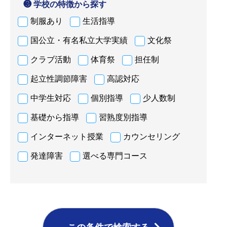
❸ 学校の特徴から探す
制服あり
生活指導
国公立・有名私立大学実績
文化祭
クラブ活動
体育祭
担任制
起立性調節障害
高認対応
中学生対応
個別指導
少人数制
基礎から指導
習熟度別指導
インターネット授業
カウンセリング
発達障害
選べる専門コース