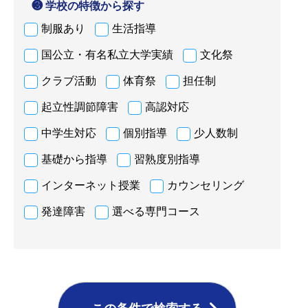
❸ 学校の特徴から探す
制服あり
生活指導
国公立・有名私立大学実績
文化祭
クラブ活動
体育祭
担任制
起立性調節障害
高認対応
中学生対応
個別指導
少人数制
基礎から指導
習熟度別指導
インターネット授業
カウンセリング
発達障害
選べる専門コース