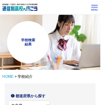
学校検索
結果
HOME
>
学校紹介
❶ 都道府県から探す