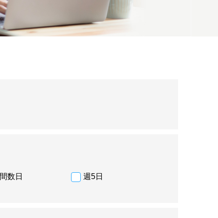
間数日
週5日