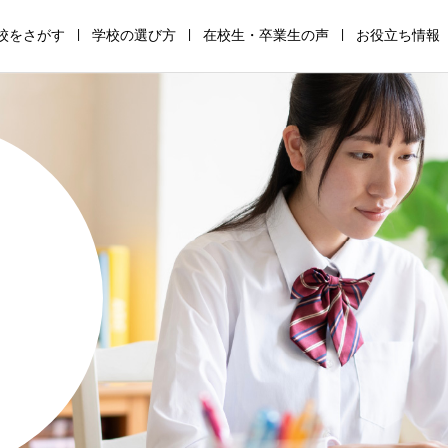
校をさがす
学校の選び方
在校生・卒業生の声
お役立ち情報
通
高
サ
全
助
保
信
等
ポ
寮
成
護
制
専
ー
制
金・
者
高
修
ト
高
支
の
校
学
校
校
援
た
の
校
の
の
金
め
仕
の
仕
仕
の
の
組
仕
組
組
仕
学
み
組
み
み
組
校
み
み
選
び