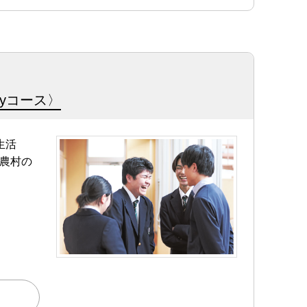
ayコース〉
生活
農村の