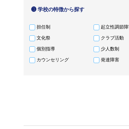
❸ 学校の特徴から探す
担任制
起立性調節障
文化祭
クラブ活動
個別指導
少人数制
カウンセリング
発達障害