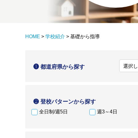
HOME
>
学校紹介
>
基礎から指導
❶ 都道府県から探す
❷ 登校パターンから探す
全日制/週5日
週3～4日